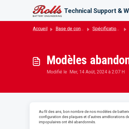
Passer au contenu principal
Technical Support & W
Accueil
Base de connaissances
Spécifications de la Batterie
Modèles abando
Modifié le Mer, 14 Août, 2024 à 2:07 H
Au fil des ans, bon nombre de nos modèles de batter
configuration des plaques et d’autres améliorations 
impopulaires ont été abandonnés.