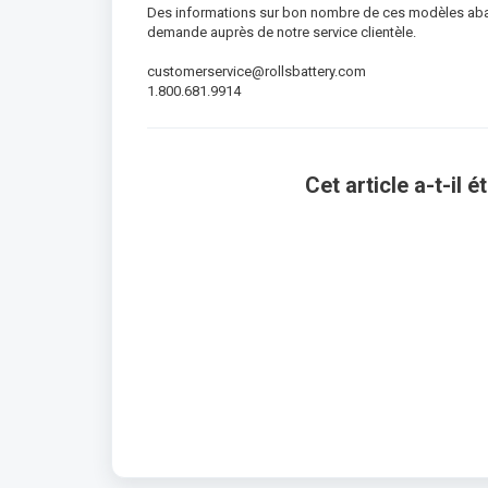
Des informations sur bon nombre de ces modèles aban
demande auprès de notre service clientèle.
customerservice@rollsbattery.com
1.800.681.9914
Cet article a-t-il ét