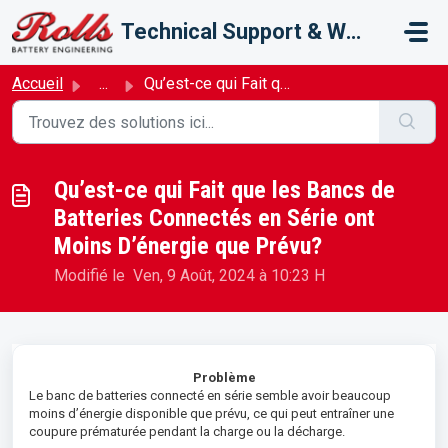
Passer au contenu principal
Technical Support & Warranty
Accueil
...
Qu’est-ce qui Fait que les Bancs de Batteries Connectés e...
Qu’est-ce qui Fait que les Bancs de
Batteries Connectés en Série ont
Moins D’énergie que Prévu?
Modifié le Ven, 9 Août, 2024 à 10:23 H
Problème
Le banc de batteries connecté en série semble avoir beaucoup
moins d’énergie disponible que prévu, ce qui peut entraîner une
coupure prématurée pendant la charge ou la décharge.