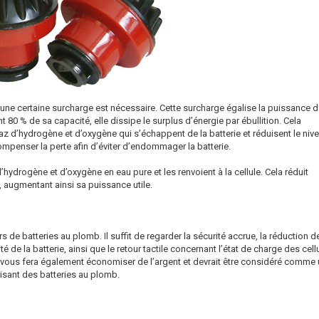
une certaine surcharge est nécessaire. Cette surcharge égalise la puissance 
nt 80 % de sa capacité, elle dissipe le surplus d’énergie par ébullition. Cela
gaz d’hydrogène et d’oxygène qui s’échappent de la batterie et réduisent le niv
 compenser la perte afin d’éviter d’endommager la batterie.
drogène et d’oxygène en eau pure et les renvoient à la cellule. Cela réduit
e, augmentant ainsi sa puissance utile.
 de batteries au plomb. Il suffit de regarder la sécurité accrue, la réduction d
lité de la batterie, ainsi que le retour tactile concernant l’état de charge des cell
 vous fera également économiser de l’argent et devrait être considéré comme
isant des batteries au plomb.