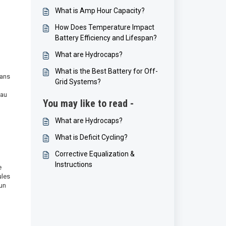
What is Amp Hour Capacity?
How Does Temperature Impact
Battery Efficiency and Lifespan?
What are Hydrocaps?
What is the Best Battery for Off-
dans
Grid Systems?
eau
You may like to read -
What are Hydrocaps?
What is Deficit Cycling?
Corrective Equalization &
Instructions
e
ules
 un