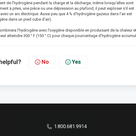
ent de l’hydrogène pendant la charge et la décharge, même lorsqu’elles sont
ent à piles, une pièce ou une dépression au plafond, il peut exploser s’il est
avec un arc électrique. Aussi peu que 4 % d’hydrogène gazeux dans l’air est
ne dans un pied cube d’air).
 combinera l’hydrogène avec l’oxygène disponible en produisant de la chaleur e
e peut atteindre 300 ° F (150 ° C) pour chaque pourcentage d’hydrogène accumul
helpful?
No
Yes
1.800.681.9914