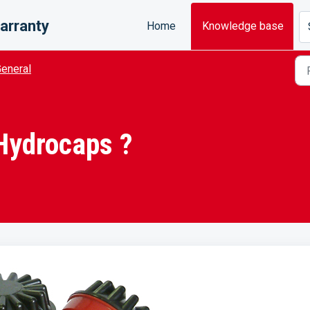
arranty
Home
Knowledge base
eneral
Hydrocaps ?