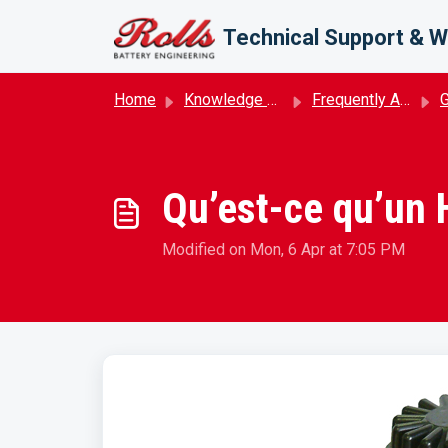
Skip to main content
Technical Support & W
Home
Knowledge base
Frequently Asked Questions (FAQ)
G
Qu’est-ce qu’un 
Modified on Mon, 6 Apr at 7:05 PM