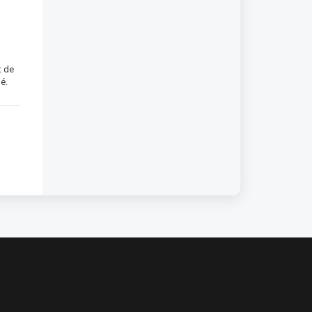
t de
é.