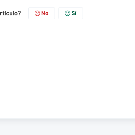
artículo?
No
Sí