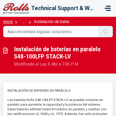
Saltar al contenido principal
Technical Support & Warranty
Inicio
...
Instalación de baterías en paralelo S48-100LFP STACK-LV
Instalación de baterías en paralelo
S48-100LFP STACK-LV
Modificado el Lun, 6 Abr a 7:06 P. M.
INSTALACIÓN DE BATERÍAS EN PARALELO
Las baterías Rolls S48-100LFP STACK-LV se pueden conectar en
paralelo para aumentar la capacidad y la potencia del sistema.
Estas baterías admiten hasta 8 módulos en paralelo y cuentan con
las certificaciones UL 9540 y UL 1973. Además, han sido probadas