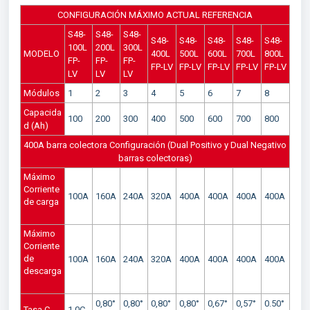
CONFIGURACIÓN MÁXIMO ACTUAL REFERENCIA
S48-
S48-
S48-
S48-
S48-
S48-
S48-
S48-
100L
200L
300L
MODELO
400L
500L
600L
700L
800L
FP-
FP-
FP-
FP-LV
FP-LV
FP-LV
FP-LV
FP-LV
LV
LV
LV
Módulos
1
2
3
4
5
6
7
8
Capacida
100
200
300
400
500
600
700
800
d (Ah)
400A barra colectora Configuración (Dual Positivo y Dual Negativo
barras colectoras)
Máximo
Corriente
100A
160A
240A
320A
400A
400A
400A
400A
de carga
Máximo
Corriente
de
100A
160A
240A
320A
400A
400A
400A
400A
descarga
0,80°
0,80°
0,80°
0,80°
0,67°
0,57°
0.50°
Tasa C
1.0C