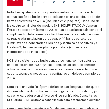
C
C
C
C
C
C
C
Nota: Los ajustes de fábrica para los límites de corriente en la
comunicación de bucle cerrado se basan en una configuración de
barras colectoras de 400 A (incluidas en el paquete). Cada uno de
los cuatro terminales del módulo S48-100LFP STACK-LV tiene un
límite de corriente máximo de 200 A. Para todas las instalaciones, el
cumplimiento de la normativa y la obtención de las certificaciones,
se requiere la instalación de las cuatro (4) barras colectoras
suministradas, conectadas a los dos (2) terminales positivos y a
los dos (2) terminales negativos por batería (consulte las
instrucciones de instalación).
NO instale sistemas de bucle cerrado con una configuración de
barra colectora de 200 A (única). Consulte las instrucciones de
actualización de firmware en línea o póngase en contacto con el
soporte técnico si necesita una configuración de bucle cerrado de
200 A.
Nota: Para una vida útil óptima de las celdas, los puntos de ajuste
de corriente pueden estar limitados según el entorno externo, ya
sea en el cargador o en el inversor/inversor híbrido. Consulte las
DIRECTRICES DE CARGA a continuación para obtener más detalles.
Nota: Consulte la sección Interfaz de comunicación para obtener